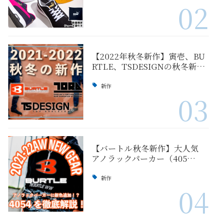
02
【2022年秋冬新作】寅壱、BU
RTLE、TSDESIGNの秋冬新…
新作
03
【バートル秋冬新作】大人気
アノラックパーカー（405…
新作
04