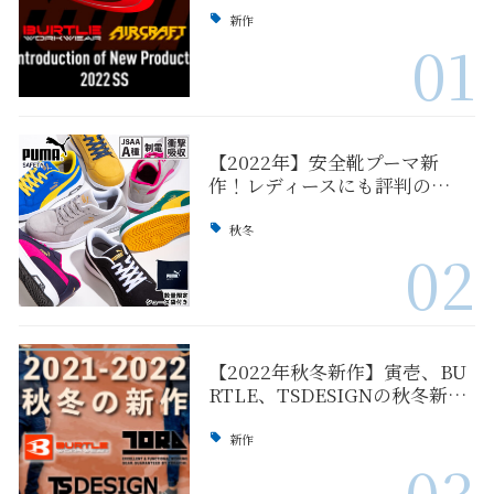
新作
01
【2022年】安全靴プーマ新
作！レディースにも評判の…
秋冬
02
【2022年秋冬新作】寅壱、BU
RTLE、TSDESIGNの秋冬新…
新作
03